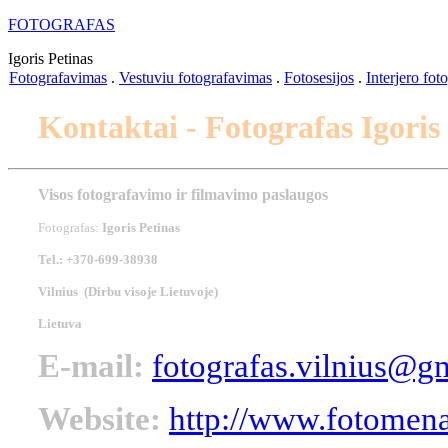
FOTOGRAFAS
Igoris Petinas
Fotografavimas
.
Vestuviu fotografavimas
.
Fotosesijos
.
Interjero fot
Kontaktai - Fotografas Igoris
Visos fotografavimo ir filmavimo paslaugos
Fotografas:
Igoris Petinas
Tel.: +370-699-38938
Vilnius (Dirbu visoje Lietuvoje)
Lietuva
E-mail:
fotografas.vilnius@g
Website:
http://www.fotomena