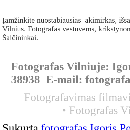
Įamžinkite nuostabiausias akimirkas, išs
Vilnius. Fotografas vestuvems, krikstyno
Šalčininkai.
Fotografas Vilniuje: Igor
38938 E-mail: fotograf
Fotografavimas filmav
•
Fotografas Vi
Sukurta
fotografas Igoris P