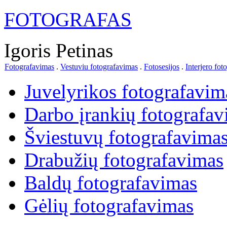
FOTOGRAFAS
Igoris Petinas
Fotografavimas
.
Vestuviu fotografavimas
.
Fotosesijos
.
Interjero fot
Juvelyrikos fotografavim
Darbo įrankių fotografa
Šviestuvų fotografavima
Drabužių fotografavimas
Baldų fotografavimas
Gėlių fotografavimas