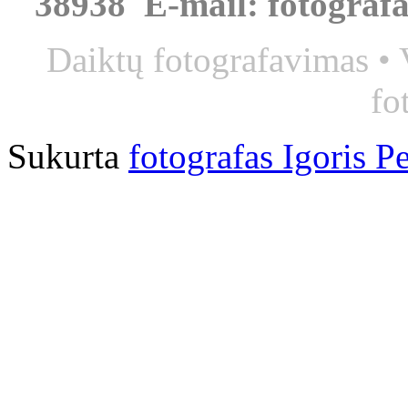
38938 E-mail: fotograf
Daiktų fotografavimas • 
fo
Sukurta
fotografas Igoris P